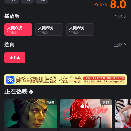
8.0
676
播放源
全部
大陆0线
大陆5线
大陆6线
1个视频
1个视频
1个视频
选集
全部
正片
正在热映🔥
第6集
第8集