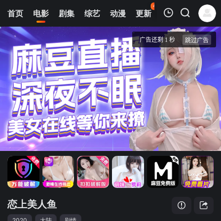
48
首页
电影
剧集
综艺
动漫
更新
热榜
APP
我的观影记录
恋上美人鱼
正片
清空
恋上美人鱼
2020
大陆
剧情