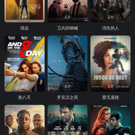
正片
正片
正片
强迫
卫兵的呐喊
消失的人
正片
正片
正片
第八天
罗宾汉之死
爱无退路