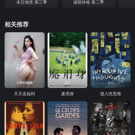
末日地堡 第三季
谜探休格 第二季
相关推荐
注册送8888
正片
正片
天天送福利
废用身
侵入性思维