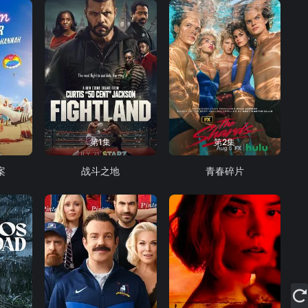
第1集
第2集
案
战斗之地
青春碎片