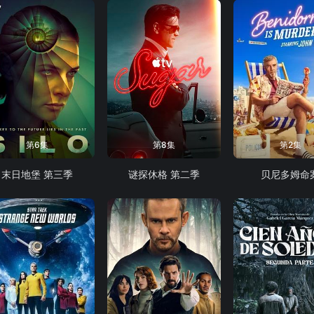
第6集
第8集
第2集
末日地堡 第三季
谜探休格 第二季
贝尼多姆命