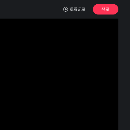
观看记录
登录
我的观影记录
莎德莱克
第01集
清空