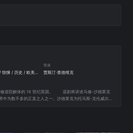
导演
欧美 / 剧情 / 悬疑 / 惊悚 / 历史 / 欧美剧
贾斯汀·查德维克
在修道院解体的 16 世纪英国。 该剧将讲述马修-沙德莱克
计的世界中为数不多的正直之人之一。沙德莱克为托马斯-克伦威尔工
但由于他的外貌，他在都铎王朝时期的社会地位并不高，因为他
西（Scarnsea）的修道院被谋杀一案时，杰克-巴拉克