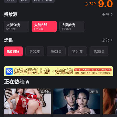
9.0
749
播放源
全部
大陆0线
大陆5线
大陆6线
5个视频
5个视频
5个视频
选集
全部
第01集
第02集
第03集
第04集
第05集
正在热映🔥
直播中
第11集