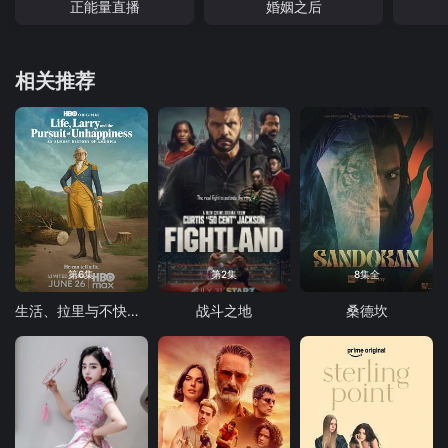
正能量直播
婚姻之后
相关推荐
第6集
第2集
8集全
生活、拉里与不快乐的追求：一部美国史
战斗之地
桑德坎