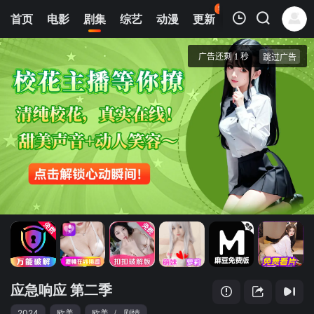
96
首页
电影
剧集
综艺
动漫
更新
热榜
APP
我的观影记录
应急响应 第二季
第01集
清空
应急响应 第二季
2024
欧美
欧美
/
剧情