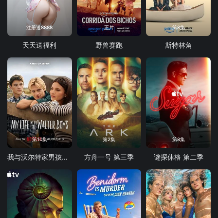
注册送8888
正片
第8集
天天送福利
野兽赛跑
斯特林角
第10集
第2集
第8集
我与沃尔特家男孩的生活 第三季
方舟一号 第三季
谜探休格 第二季