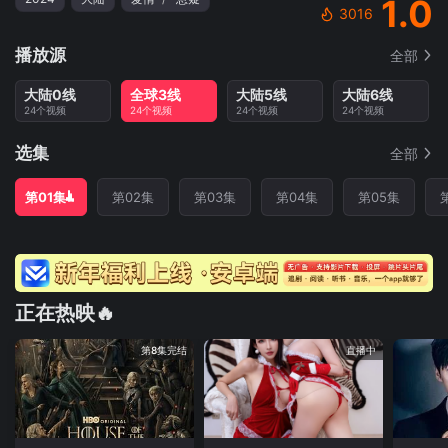
1.0
3016
播放源
全部
大陆0线
全球3线
大陆5线
大陆6线
24个视频
24个视频
24个视频
24个视频
选集
全部
第01集
第02集
第03集
第04集
第05集
正在热映🔥
第8集完结
直播中