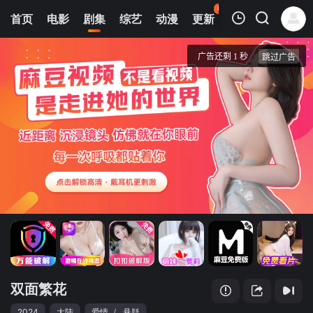
87
首页
电影
剧集
综艺
动漫
更新
热榜
APP
我的观影记录
双面繁花
第01集
清空
双面繁花
2024
大陆
爱情
/
悬疑