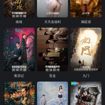
第16集
注册送8888
第24集
南戏
天天送福利
御廷谣
第24集已完结
第15集
第22集
夜语记
盲盒
九门