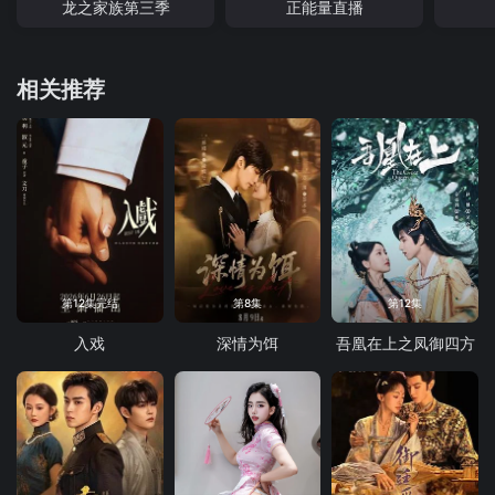
龙之家族第三季
正能量直播
相关推荐
第12集完结
第8集
第12集
入戏
深情为饵
吾凰在上之凤御四方