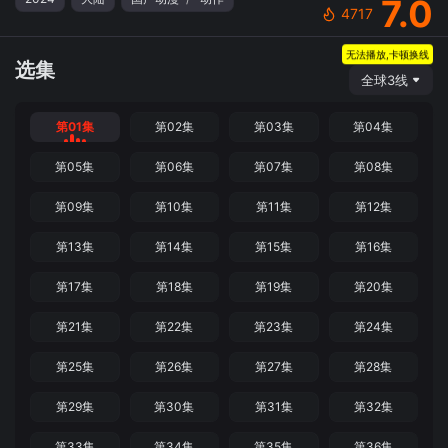
7.0
4717
无法播放,卡顿换线
选集
全球3线
第01集
第02集
第03集
第04集
第05集
第06集
第07集
第08集
第09集
第10集
第11集
第12集
第13集
第14集
第15集
第16集
第17集
第18集
第19集
第20集
第21集
第22集
第23集
第24集
第25集
第26集
第27集
第28集
第29集
第30集
第31集
第32集
第33集
第34集
第35集
第36集