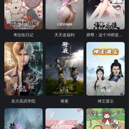
第43集
注册送8888
第187集
考拉绘日记
天天送福利
师尊：这个冲师逆徒才不是圣子 动态漫画
第5集
第17集
第120集
东大高武学院
将夜
禅王渡尘