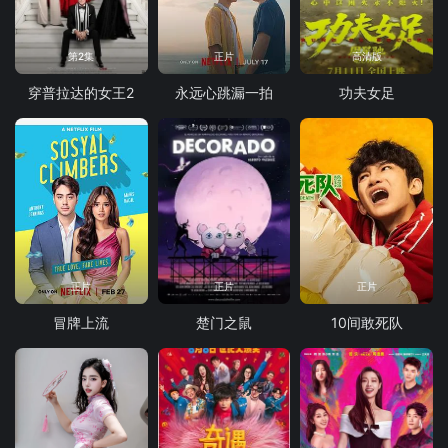
第2集
正片
高清版
穿普拉达的女王2
永远心跳漏一拍
功夫女足
正片
正片
正片
冒牌上流
楚门之鼠
10间敢死队