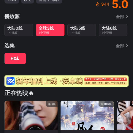
5.0
944
播放源
全部
大陆0线
全球3线
大陆5线
大陆6线
1个视频
1个视频
1个视频
1个视频
选集
全部
HD
正在热映🔥
第3集
第186集