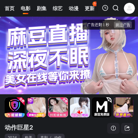
142
首页
电影
剧集
综艺
动漫
更新
热榜
APP
我的观影记录
动作巨星2
HD
清空
动作巨星2
2024
欧美
喜剧
/
动作