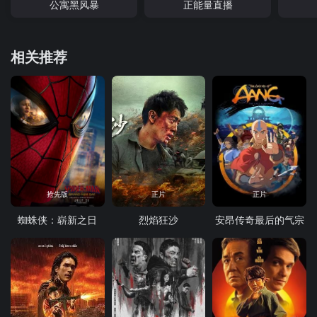
公寓黑风暴
正能量直播
相关推荐
抢先版
正片
正片
蜘蛛侠：崭新之日
烈焰狂沙
安昂传奇最后的气宗