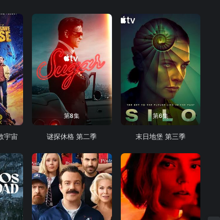
第8集
第6集
救宇宙
谜探休格 第二季
末日地堡 第三季