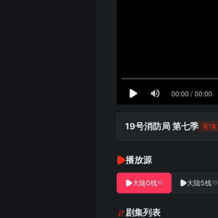
19号消防局 第七季
第1集
播放源
大陆0线
大陆5线
10
10
剧集列表