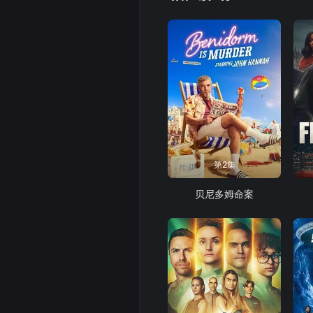
第2集
贝尼多姆命案