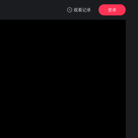
观看记录
登录
我的观影记录
19号消防局 第七季
第1集
清空