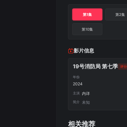
第1集
第2集
第10集
影片信息
19号消防局 第七季
评分 
年份
2024
主演
内详
简介
未知
相关推荐