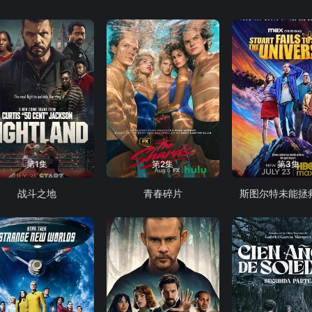
第1集
第2集
第3集
战斗之地
青春碎片
斯图尔特未能拯