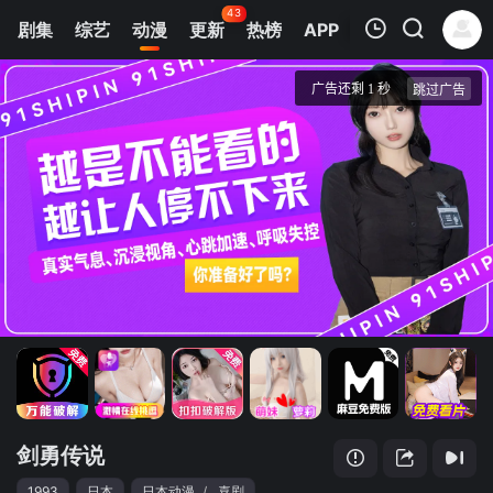
43
剧集
综艺
动漫
更新
热榜
APP
我的观影记录
剑勇传说
第1集
清空
剑勇传说
1993
日本
日本动漫
/
喜剧