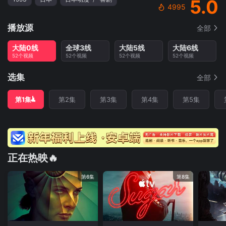
5.0
4995
播放源
全部
大陆0线
全球3线
大陆5线
大陆6线
52个视频
52个视频
52个视频
52个视频
选集
全部
第1集
第2集
第3集
第4集
第5集
正在热映🔥
第6集
第8集