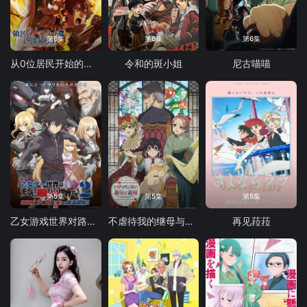
第6集
第6集
第6集
从0位居民开始的边境领主大人
令和的斑小姐
尼古喵喵
第5集
第5集
第5集
乙女游戏世界对路人角色很不友好 第二季
不虐待我的继母与继姐
再见菈菈