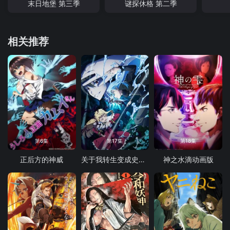
末日地堡 第三季
谜探休格 第二季
相关推荐
第6集
第17集
第18集
正后方的神威
关于我转生变成史莱姆这档事第四季
神之水滴动画版