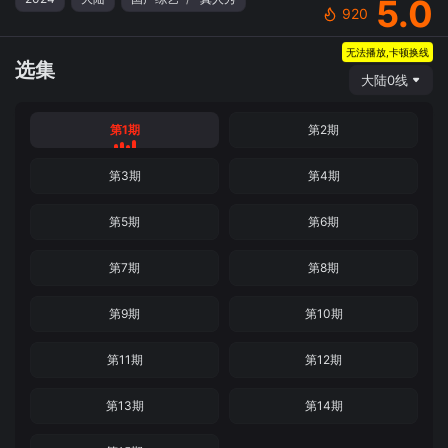
5.0
920
无法播放,卡顿换线
选集
大陆0线
第1期
第2期
第3期
第4期
第5期
第6期
第7期
第8期
第9期
第10期
第11期
第12期
第13期
第14期