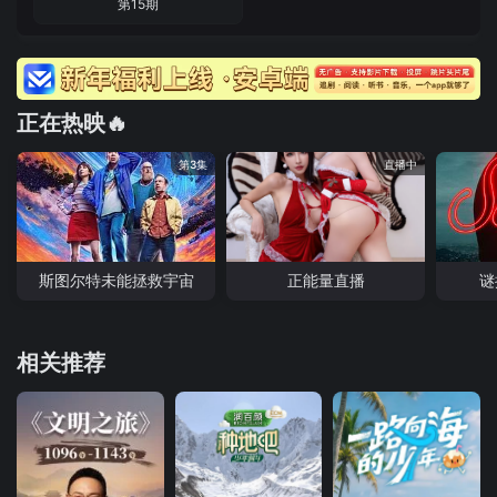
第15期
正在热映🔥
第3集
直播中
斯图尔特未能拯救宇宙
正能量直播
谜
相关推荐