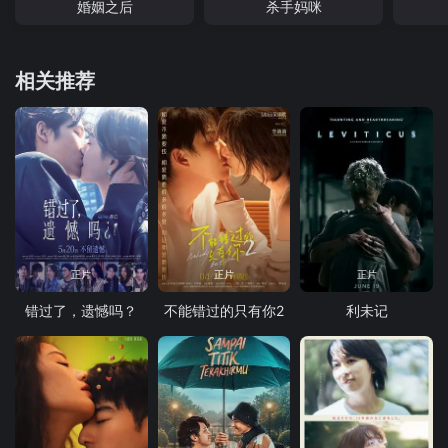
婚姻之后
杀手妈咪
相关推荐
正片
正片
正片
错过了，遗憾吗？
不能错过的只有你2
利未记