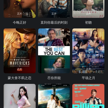
正片
正片
正片
今晚正好
直到你最后的时刻
初吻
正片
正片
正片
蒙大拿不羁之恋
尽你所能
平场之月