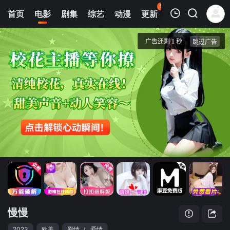
99
首页
电影
剧集
综艺
动漫
更新
热榜
APP
我的观影记录
慢慢
4K首家独播
清空
慢慢
2023
欧美
剧情
/
爱情