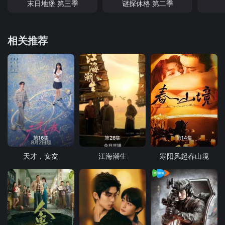
末日地堡 第三季
谜探休格 第二季
相关推荐
第16集
第26集
第14集
天才，女友
江海潮生
寒阳风起春山境