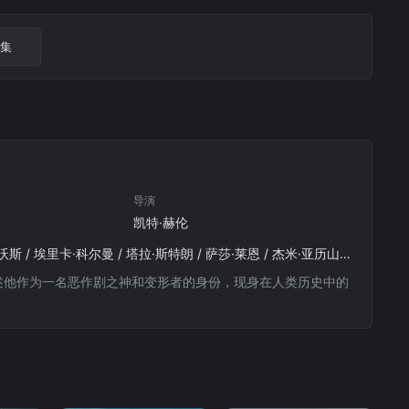
6集
导演
凯特·赫伦
汤姆·希德勒斯顿 / 欧文·威尔逊 / 古古·姆巴塔-劳 / 索菲娅·迪·马蒂诺 / 乌米·马萨库 / 克里斯·海姆斯沃斯 / 埃里卡·科尔曼 / 塔拉·斯特朗 / 萨莎·莱恩 / 杰米·亚历山大 / 理查德·E·格兰特 / 杰克·维尔 / 道比·欧帕瑞 / 凯莱·弗莱明 / 乔纳森·梅杰斯 / 尤金·科德罗 / Michelle / Rose / 艾伦·比尔纳 / 苏珊·加拉赫 / 德里克·罗素 / 本·范德梅 / 乔恩·科林·巴克利 / 朱万达斯·坎迪斯 / 凯特·贝兰特 / 乔希·法德姆 / 马莱丽·格雷迪 / 迈克尔·罗斯 / Ilan / Srulovicz / Jesse / Gavin / 卢修斯·巴斯顿 / 丹尼尔·纽
，描述他作为一名恶作剧之神和变形者的身份，现身在人类历史中的