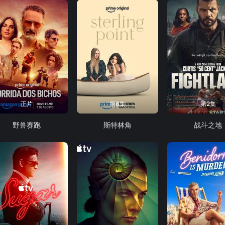
正片
第8集
第2集
野兽赛跑
斯特林角
战斗之地