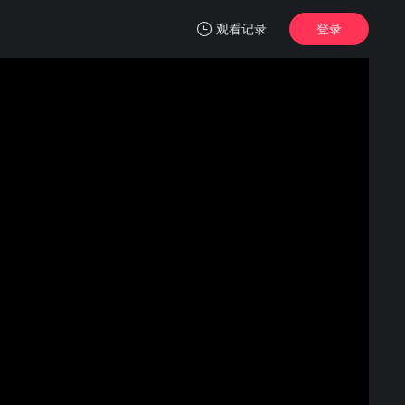
观看记录
登录
我的观影记录
洛基 第一季
第01集
清空