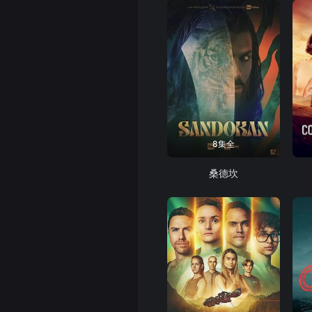
8集全
桑德坎