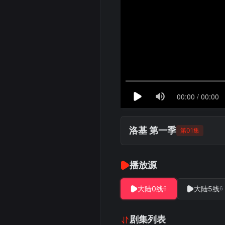
洛基 第一季
第01集
播放源
大陆0线
大陆5线
6
6
剧集列表