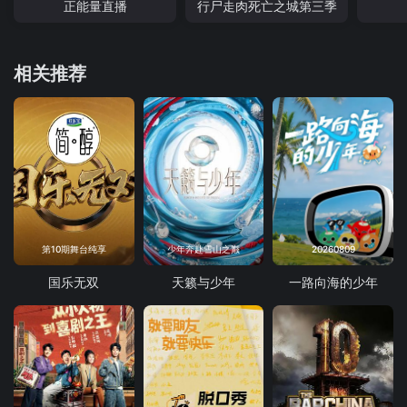
正能量直播
行尸走肉死亡之城第三季
相关推荐
第10期舞台纯享
少年奔赴雪山之巅
20260809
国乐无双
天籁与少年
一路向海的少年