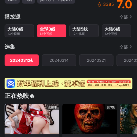
7.0
3385
播放源
全部
大陆0线
全球3线
大陆5线
大陆6线
13个视频
12个视频
12个视频
12个视频
选集
全部
20240312
20240314
20240321
20240
正在热映🔥
直播中
第3集