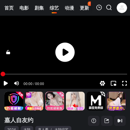
115
首页
电影
剧集
综艺
动漫
更新
热榜
APP
我的观影记录
嘉人自友约
20240312
清空
嘉人自友约
2024
大陆
真人秀
/
大陆综艺