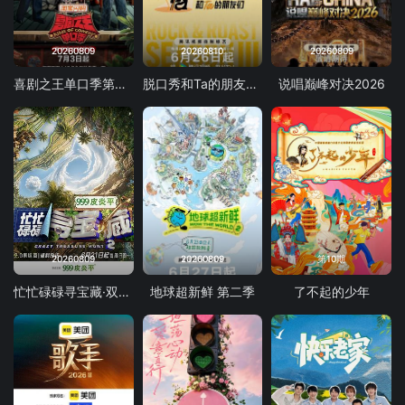
20260809
20260810
20260809
喜剧之王单口季第三季
脱口秀和Ta的朋友们 第三季
说唱巅峰对决2026
20260809
20260809
第10期
忙忙碌碌寻宝藏·双人成行季
地球超新鲜 第二季
了不起的少年