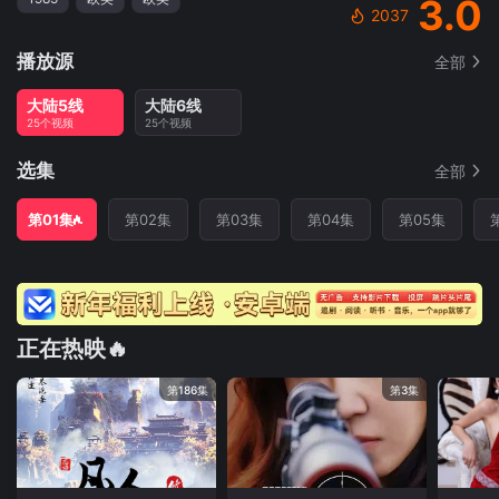
3.0
2037
播放源
全部
大陆5线
大陆6线
25个视频
25个视频
选集
全部
第01集
第02集
第03集
第04集
第05集
正在热映🔥
第186集
第3集