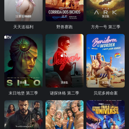
注册送8888
正片
第2集
天天送福利
野兽赛跑
方舟一号 第三季
第6集
第8集
第2集
末日地堡 第三季
谜探休格 第二季
贝尼多姆命案