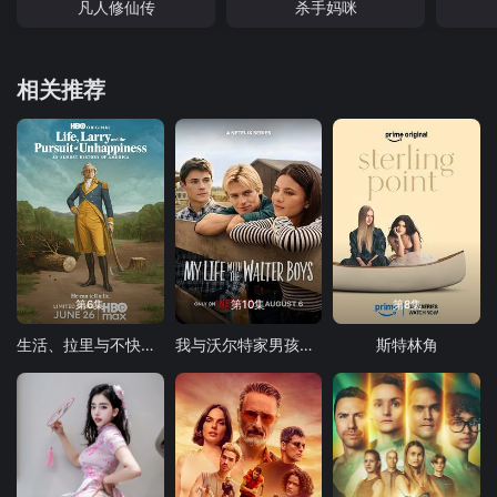
凡人修仙传
杀手妈咪
相关推荐
第6集
第10集
第8集
生活、拉里与不快乐的追求：一部美国史
我与沃尔特家男孩的生活 第三季
斯特林角