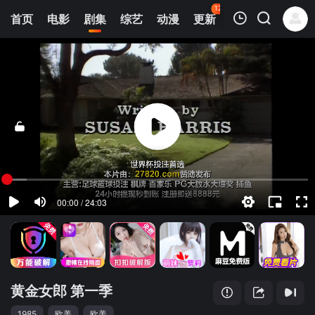
120
首页
电影
剧集
综艺
动漫
更新
热榜
APP
我的观影记录
黄金女郎 第一季
第01集
清空
黄金女郎 第一季
1985
欧美
欧美