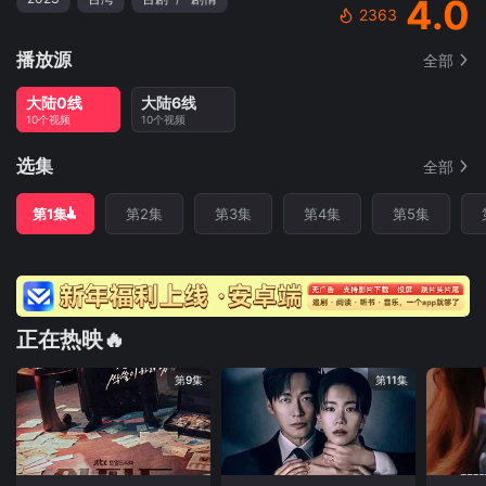
4.0
2363
播放源
全部
大陆0线
大陆6线
10个视频
10个视频
选集
全部
第1集
第2集
第3集
第4集
第5集
正在热映🔥
第9集
第11集