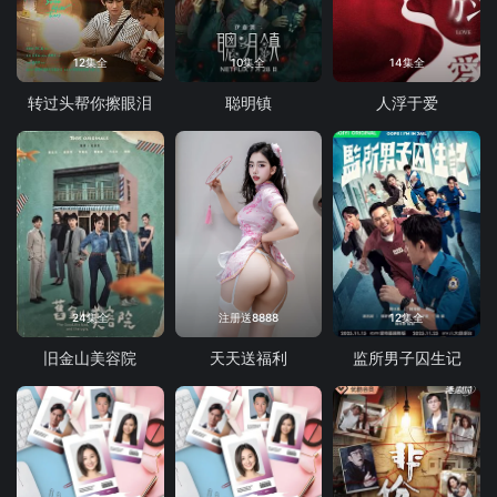
12集全
10集全
14集全
转过头帮你擦眼泪
聪明镇
人浮于爱
24集全
注册送8888
12集全
旧金山美容院
天天送福利
监所男子囚生记