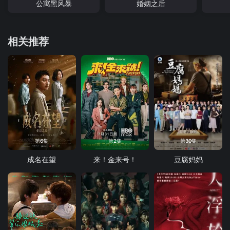
公寓黑风暴
婚姻之后
相关推荐
第6集
第2集
第30集
成名在望
来！金来号！
豆腐妈妈