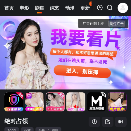
42
首页
电影
剧集
综艺
动漫
更新
热榜
APP
我的观影记录
绝对占领
第1集
清空
绝对占领
2023
台湾
台剧
/
剧情