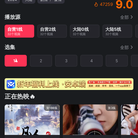
9.0
47259
播放源
全部
自营1线
自营2线
大陆0线
大陆5线
32个视频
32个视频
32个视频
32个视频
选集
全部
1
2
3
4
5
正在热映🔥
第186集
第3集