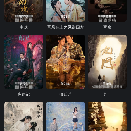
第14集
第08集
第13集
南戏
吾凰在上之凤御四方
盲盒
第17集
第21集
第19集
夜语记
御廷谣
九门