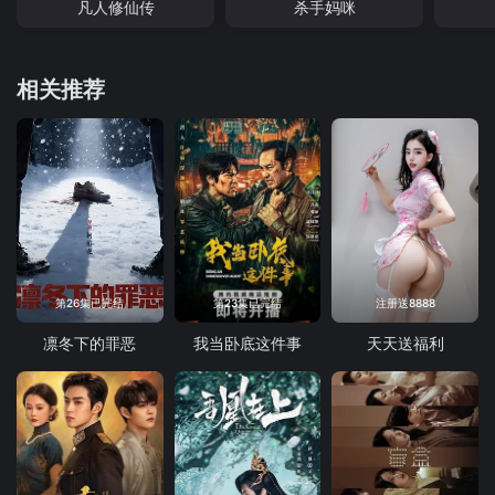
凡人修仙传
杀手妈咪
相关推荐
第26集已完结
第23集已完结
注册送8888
凛冬下的罪恶
我当卧底这件事
天天送福利