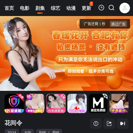
126
首页
电影
剧集
综艺
动漫
更新
热榜
APP
我的观影记录
花间令
1
清空
花间令
2024
大陆
剧情
/
爱情