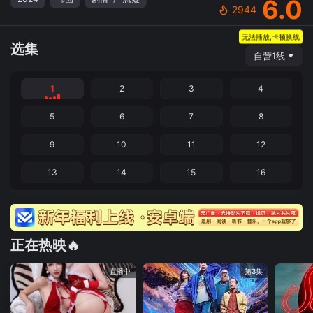
6.0
2944
无法播放,卡顿换线
选集
自营1线
1
2
3
4
5
6
7
8
9
10
11
12
13
14
15
16
正在热映🔥
直播中
第3集