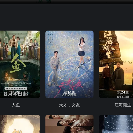
第8集
第14集
第24集
人鱼
天才，女友
江海潮生