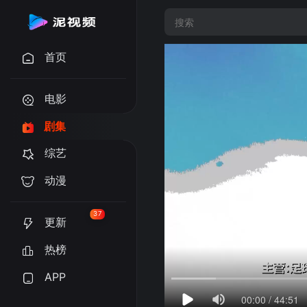
首页
电影
剧集
综艺
动漫
37
更新
热榜
APP