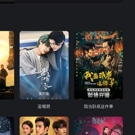
第16集
第17集
第18集
第19集
第20集
第21集
第22集
第23集
第24集
第25集
第26集
第27集
第28集
第29集
第30集
第31集
第32集
第33集
第34集
第35集
第36集
第11集
第23集已完结
第37集
第38集
蓝嘴唇
我当卧底这件事