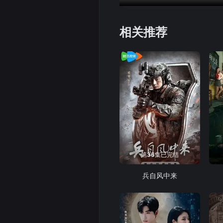
相关推荐
第36集已完结
兵自风中来