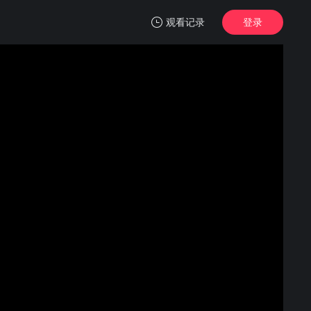
观看记录
登录
我的观影记录
司藤
1
清空