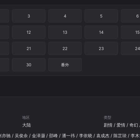
3
4
5
6
12
13
14
15
21
22
23
24
30
番外
地区
类型
大陆
剧情 / 爱情 / 奇幻 
张亦驰 / 吴俊余 / 金泽灏 / 邵峰 / 潘一祎 / 李依晓 / 袁成杰 / 陈芷琰 / 李