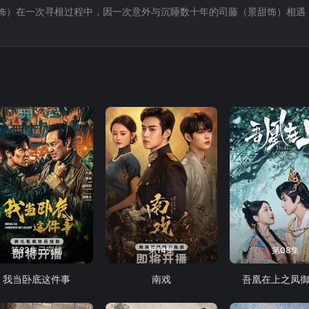
饰）在一次寻根过程中，因一次意外与沉睡数十年的司藤（景甜饰）相遇
第23集已完结
第14集
第08集
我当卧底这件事
南戏
吾凰在上之凤