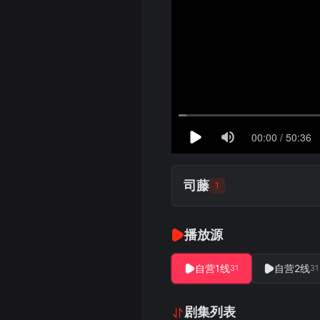
司藤
1
播放源
自营1线
自营2线
31
31
剧集列表