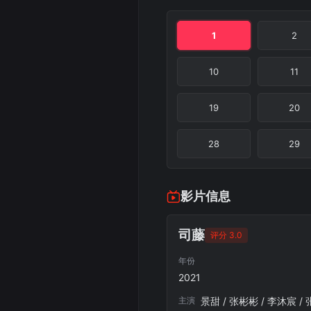
1
2
10
11
19
20
28
29
影片信息
司藤
评分 3.0
年份
2021
主演
景甜 / 张彬彬 / 李沐宸 / 