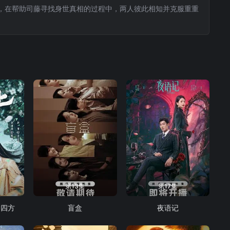
，在帮助司藤寻找身世真相的过程中，两人彼此相知并克服重重
第13集
第17集
御四方
盲盒
夜语记