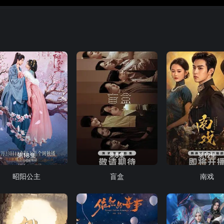
第18集
第8集
第12集
昭阳公主
盲盒
南戏