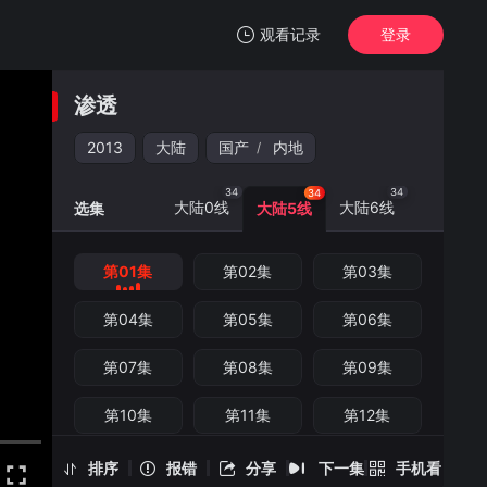
观看记录
登录
我的观影记录
渗透
渗透
第01集
2013
大陆
国产
内地
/
清空
34
34
34
大陆0线
大陆6线
选集
大陆5线
第01集
第02集
第03集
渗透 -第01集
手机扫一扫继续看
第04集
第05集
第06集
第07集
第08集
第09集
第10集
第11集
第12集
第13集
第14集
第15集
排序
报错
分享
下一集
手机看