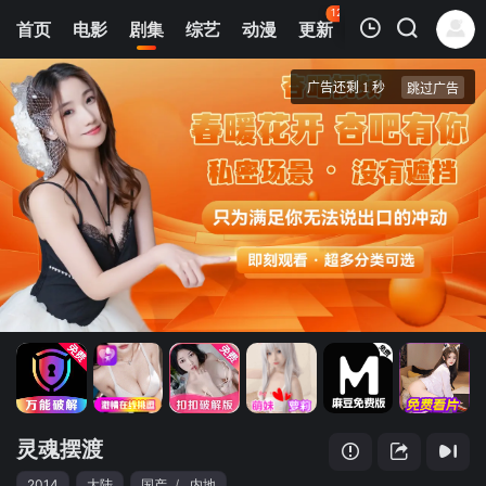
120
首页
电影
剧集
综艺
动漫
更新
热榜
APP
我的观影记录
灵魂摆渡
第1集
清空
灵魂摆渡
2014
大陆
国产
/
内地