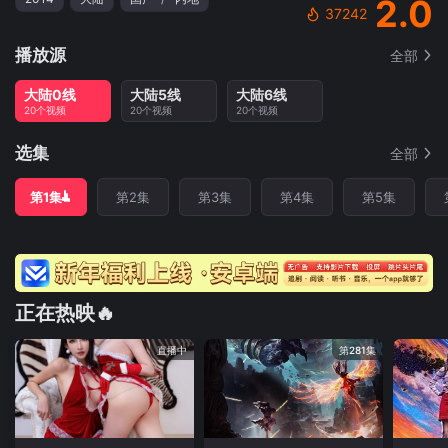
2.0
37242
播放源
全部
大陆0线
大陆5线
大陆6线
20个视频
20个视频
20个视频
选集
全部
第1集
第2集
第3集
第4集
第5集
正在热映🔥
直播中
第281集