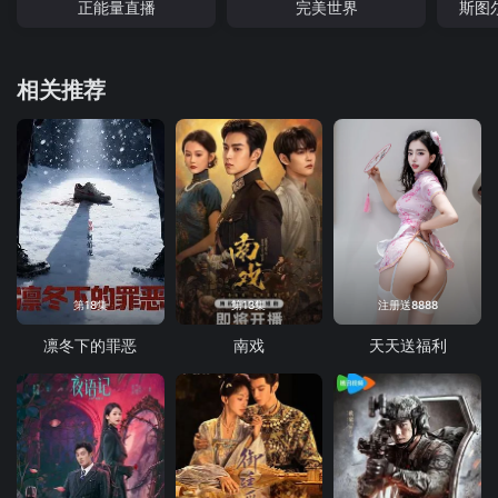
正能量直播
完美世界
斯图
相关推荐
第18集
第13集
注册送8888
凛冬下的罪恶
南戏
天天送福利