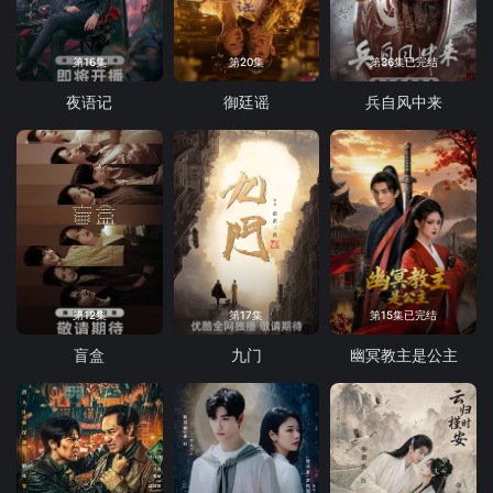
第16集
第20集
第36集已完结
夜语记
御廷谣
兵自风中来
第12集
第17集
第15集已完结
盲盒
九门
幽冥教主是公主