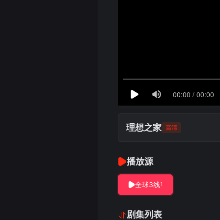
理想之家
高清
播放源
全球3线
1
剧集列表