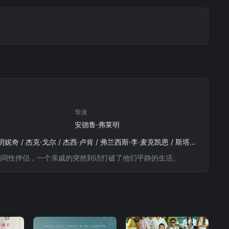
导演
安德鲁·弗莱明
保罗·路德 / 凯特·沃什 / 艾丽森·皮尔 / 杰克·麦克道曼 / 史蒂夫·库根 / 洛拉·玛汀内斯-康宁安 / 萨拉·明妮奇 / 杰克·戈尔 / 杰西·卢肯 / 弗兰西斯·李·麦克凯恩 / 斯塔福德·道格拉斯 / 卡桑德拉·罗谢尔·费特兹 / 玛丽·瓦根曼 / 德鲁·德勒格 / 埃文·比当古 / 理查德·比尔 / J·内森·西蒙斯 / 麦克·米勒
家庭的同性伴侣，一个亲戚的突然到访打破了他们平静的生活。