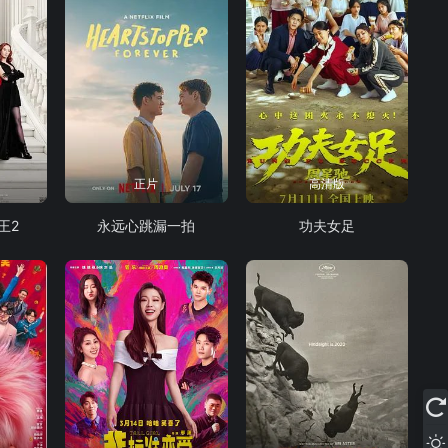
正片
高清版
王2
永远心跳漏一拍
功夫女足