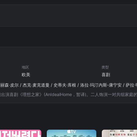
地区
类型
欧美
喜剧
根出演喜剧《理想之家》(AnIdealHome，暂译)。二人饰演一对共组