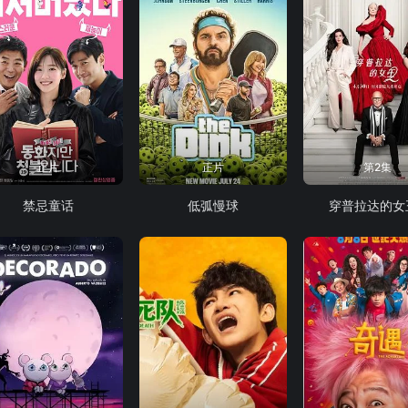
正片
正片
第2集
禁忌童话
低弧慢球
穿普拉达的女