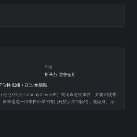
导演
斯蒂芬·霍普金斯
 罗伯特·戴维 / 亚当·鲍德温
•格洛弗DannyGlover饰）去调查这次事件，并将凶徒乘
。原来这是一群来自外星的专门狩猎人类的怪物，能隐身、身上
特别行动小组想活抓这些怪物作研究。然而麦克心里只有消灭怪