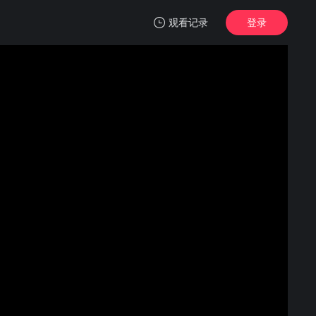
观看记录
登录
我的观影记录
铁血战士2
正片
清空