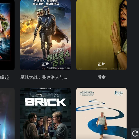
正片
正片
曼崛起
星球大战：曼达洛人与古古
后室