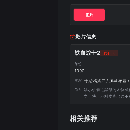
正片
影片信息
铁血战士2
评分 3.0
年份
1990
主演
丹尼·格洛弗 / 加里·布塞 
简介
洛杉矶最近黑帮的团伙成员
之于法。不料麦克出师不
具有多种武器并能利用红
物未受害者报仇这一念头
相关推荐