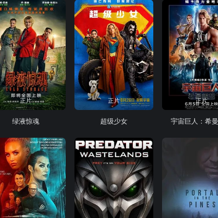
正片
正片
正片
绿液惊魂
超级少女
宇宙巨人：希