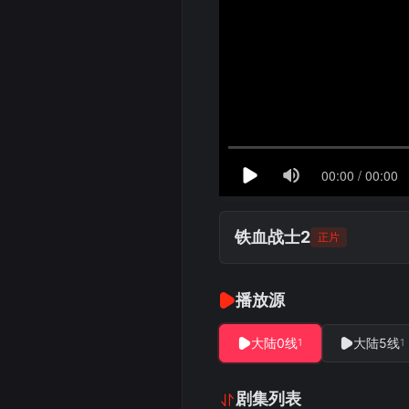
铁血战士2
正片
播放源
大陆0线
大陆5线
1
1
剧集列表