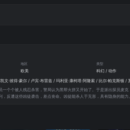
地区
类型
欧美
科幻 / 动作
/ 凯文·彼得·豪尔 / 卢宾·布雷兹 / 玛利亚·康柯塔·阿隆索 / 比尔·帕克斯顿 /
一个个被人残忍杀害，警局认为黑帮火拼又开始了。于是派出探员麦克（丹尼
利，反遭这些凶徒袭击，差点丧命。凶徒能杀人于无形，具有隐身的能力
外线监测到人类准确位置。联邦调查局也注意到了这一情况，他们派出了
……