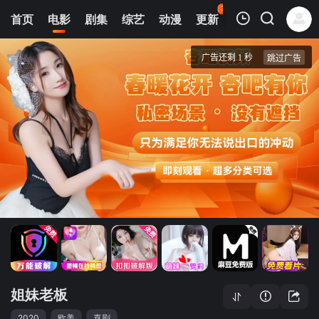
35
首页
电影
剧集
综艺
动漫
更新
热榜
APP
我的观影记录
姐妹老板
蓝光1080P
清空
姐妹老板
2020
欧美
喜剧