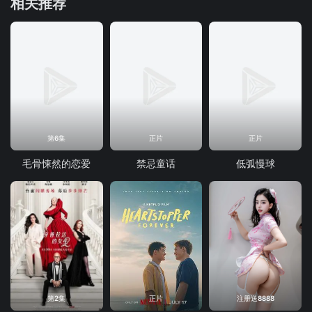
相关推荐
第6集
正片
正片
毛骨悚然的恋爱
禁忌童话
低弧慢球
第2集
正片
注册送8888