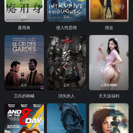
正片
正片
正片
废用身
侵入性思维
强迫
正片
正片
注册送8888
卫兵的呐喊
消失的人
天天送福利