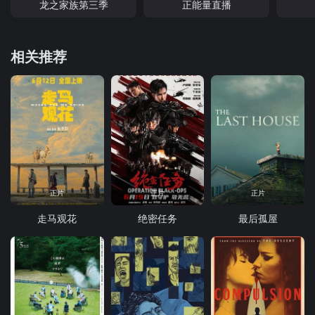
龙之家族第三季
正能量直播
相关推荐
正片
正片
正片
走马观花
绝密任务
最后孤屋