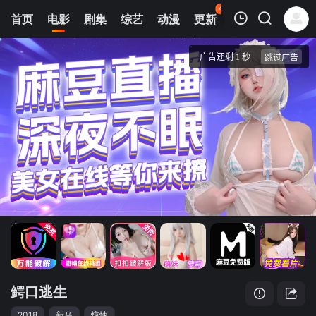
42
首页
电影
剧集
综艺
动漫
更新
热榜
APP
我的观影记录
鳄口逃生
HD中字
清空
鳄口逃生
2018
新马
惊悚