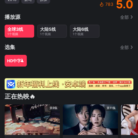
5.0
783
播放源
全部
全球3线
大陆5线
大陆6线
1个视频
1个视频
1个视频
选集
全部
HD中字
正在热映🔥
第9集
第11集