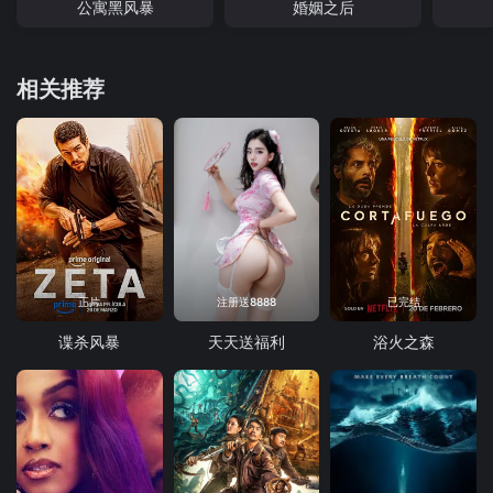
公寓黑风暴
婚姻之后
相关推荐
正片
注册送8888
已完结
谍杀风暴
天天送福利
浴火之森