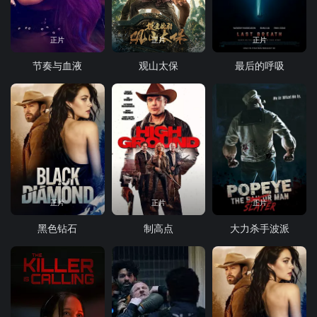
正片
正片
正片
节奏与血液
观山太保
最后的呼吸
正片
正片
正片
黑色钻石
制高点
大力杀手波派