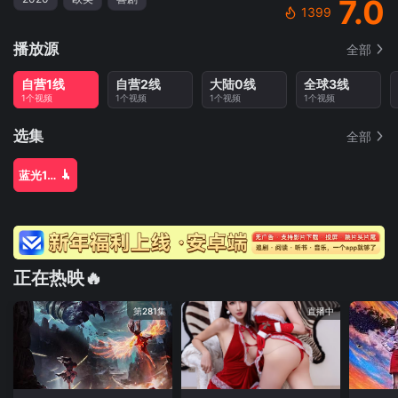
7.0
1399
播放源
全部
自营1线
自营2线
大陆0线
全球3线
1个视频
1个视频
1个视频
1个视频
选集
全部
蓝光1080P
正在热映🔥
第281集
直播中