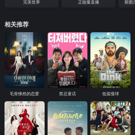
完美世界
正能量直播
斯图
相关推荐
第6集
正片
正片
毛骨悚然的恋爱
禁忌童话
低弧慢球