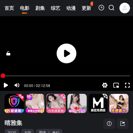
43
首页
电影
剧集
综艺
动漫
更新
热榜
APP
我的观影记录
晴雅集
蓝光1080P
清空
晴雅集
2020
大陆
爱情
/
奇幻