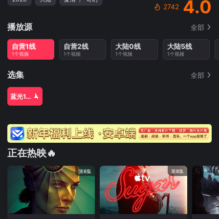
4.0
2742
播放源
全部
自营1线
自营2线
大陆0线
大陆5线
1个视频
1个视频
1个视频
1个视频
选集
全部
蓝光1080P
正在热映🔥
第6集
第8集