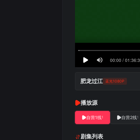
肥龙过江
蓝光1080P
播放源
自营1线
自营2线
1
1
剧集列表