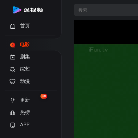
首页
电影
剧集
综艺
动漫
38
更新
热榜
APP