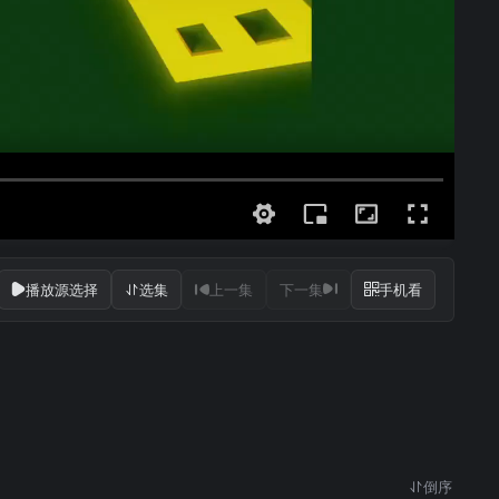
播放源选择
选集
上一集
下一集
手机看
倒序