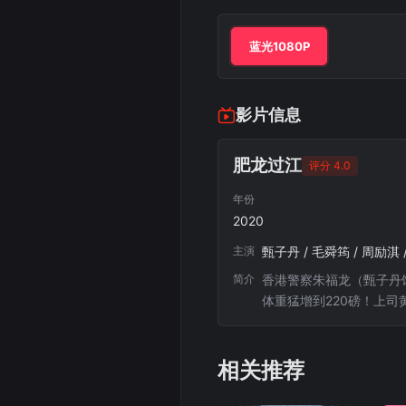
蓝光1080P
影片信息
肥龙过江
评分 4.0
年份
2020
主演
简介
香港警察朱福龙（甄子丹
体重猛增到220磅！上
连在他身上发生，不仅财
潇洒哥共同行动，不料在查
相关推荐