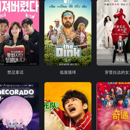
正片
正片
第2集
禁忌童话
低弧慢球
穿普拉达的女