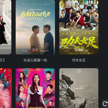
正片
高清版
王2
永远心跳漏一拍
功夫女足