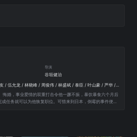
导演
谷垣健治
甄子丹 / 毛舜筠 / 周励淇 / 王晶 / 林秋楠 / 张继聪 / 竹中直人 / 丞威 / 渡边哲 / 王祖蓝 / 詹瑞文 / 陈友 / 伍允龙 / 林晓峰 / 周俊伟 / 林盛斌 / 泰臣 / 叶山豪 / 严华 / 喻亢 / 冯勉恒
）悔婚，事业爱情的双重打击令他一蹶不振，暴饮暴食六个月后
完成任务就可以为他恢复职位。可惜来到日本，倒霉的事件便接
饰）的帮助才得以暂时解困，为了完成任务找回犯人，朱福龙与