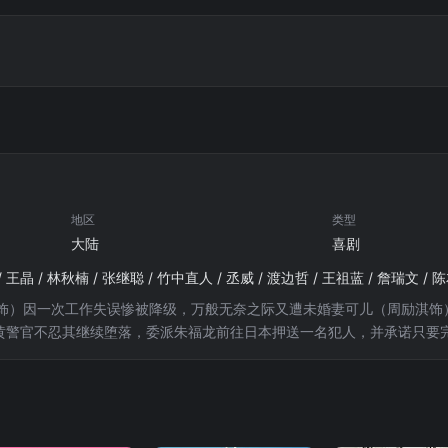
地区
类型
大陆
喜剧
饰）因一次工作失误惨被降级，万般无奈之际又遭未婚妻可儿（周励淇饰
司黄警官不忍其继续堕落，委派朱福龙前往日本押送一名犯人，并承诺只要
物尽失，连犯人也在押送途中逃脱了。幸好得到前香港警察潇洒哥（王晶
找真相的过程中发现了日本黑帮的惊天阴谋......