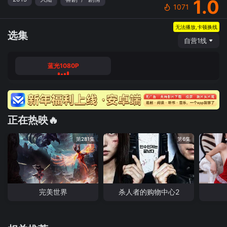
1.0
1071
无法播放,卡顿换线
选集
自营1线
蓝光1080P
正在热映🔥
第281集
第6集
完美世界
杀人者的购物中心2