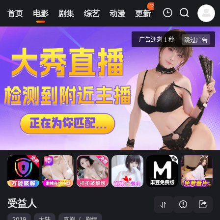
134
首页
电影
剧集
综艺
动漫
更新
热榜
APP
我的观影记录
受益人
蓝光1080P
清空
受益人
2019
大陆
喜剧
/
剧情