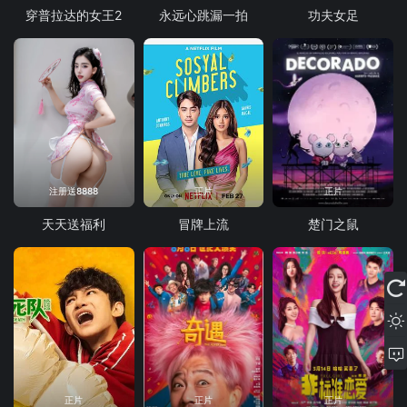
穿普拉达的女王2
永远心跳漏一拍
功夫女足
注册送8888
正片
正片
天天送福利
冒牌上流
楚门之鼠
正片
正片
正片