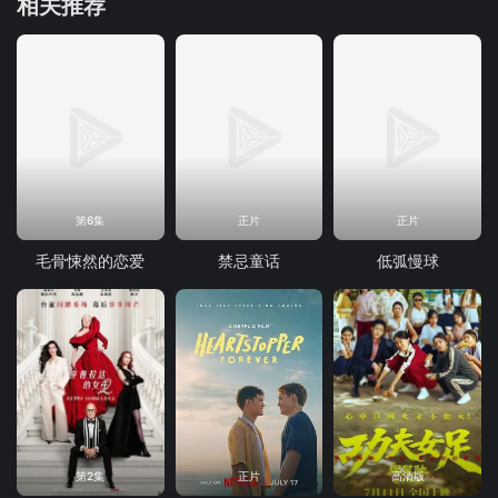
相关推荐
第6集
正片
正片
毛骨悚然的恋爱
禁忌童话
低弧慢球
第2集
正片
高清版