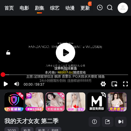
137
首页
电影
剧集
综艺
动漫
更新
热榜
APP
我的观影记录
我的天才女友 第二季
第01集
清空
我的天才女友 第二季
2020
欧美
欧美
/
剧情