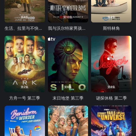
第6集
第10集
第8集
生活、拉里与不快乐的追求：一部美国史
我与沃尔特家男孩的生活 第三季
斯特林角
第2集
第6集
第8集
方舟一号 第三季
末日地堡 第三季
谜探休格 第二季