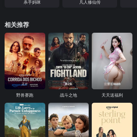
杀手妈咪
凡人修仙传
相关推荐
正片
第2集
注册送8888
野兽赛跑
战斗之地
天天送福利