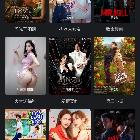
第7集
第6集
第5集
当光芒消逝
机器人女友
致命漫画
注册送8888
第6集
第2集
天天送福利
爱情契约
第三心属