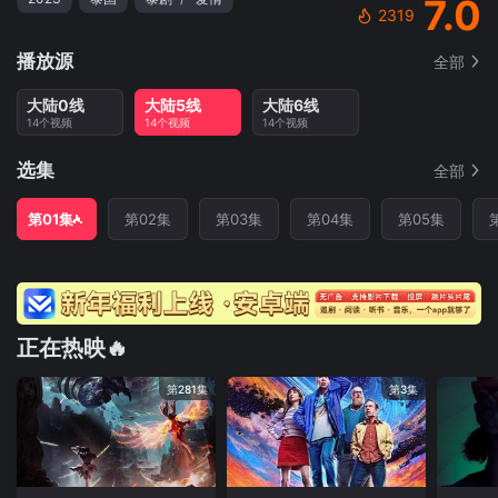
7.0
2319
播放源
全部
大陆0线
大陆5线
大陆6线
14个视频
14个视频
14个视频
选集
全部
第01集
第02集
第03集
第04集
第05集
正在热映🔥
第281集
第3集