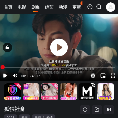
35
首页
电影
剧集
综艺
动漫
更新
热榜
APP
我的观影记录
孤独社畜
第01集
清空
孤独社畜
2023
泰国
泰剧
/
爱情