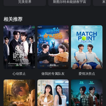
完美世界
斯图尔特未能拯救宇宙
末
相关推荐
第7集
第4集
第1集
心动禁止
做我的专属队友
爱情决胜点