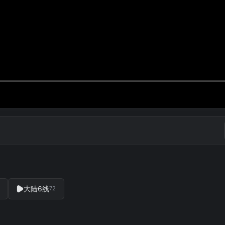
大陆6线
72