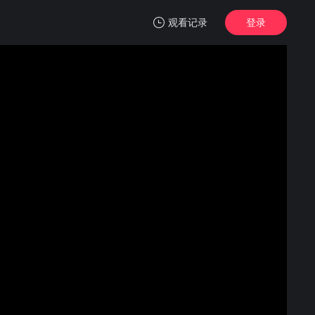
观看记录
登录
我的观影记录
重耳传奇
第1集
清空