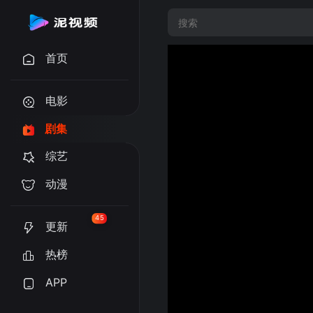
首页
电影
剧集
综艺
动漫
45
更新
热榜
APP