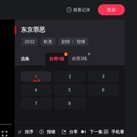
观看记录
登录
我的观影记录
东京罪恶
东京罪恶
1
2022
欧美
剧情
惊悚
/
清空
8
8
自营2线
选集
自营1线
1
2
3
东京罪恶 -1
手机扫一扫继续看
4
5
6
7
8
排序
报错
分享
下一集
手机看