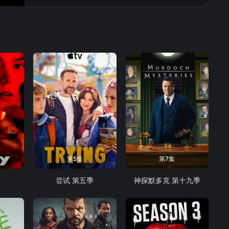
第5集
第7集
尝试 第五季
神探默多克 第十九季