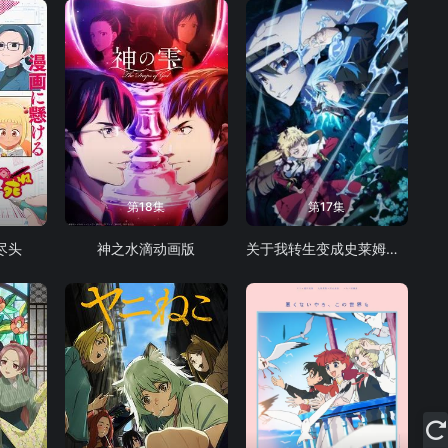
第18集
第17集
尽头
神之水滴动画版
关于我转生变成史莱姆这档事第四季