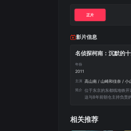
正片
影片信息
名侦探柯南：沉默的十
年份
2011
主演
高山南 / 山崎和佳奈 / 小
简介
位于东京的东都线地铁开
这与8年前朝仓主持负责
南、灰原（林原めぐみ配
遇到了几名原北之泽村的
本片为《名侦探柯南》第
相关推荐