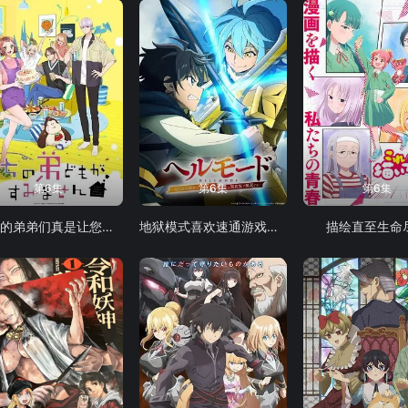
第6集
第6集
第6集
我家的弟弟们真是让您费心了
地狱模式喜欢速通游戏的玩家在废设定异世界无双 第二季
描绘直至生命