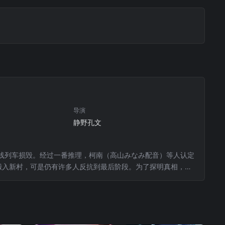
导演
静野孔文
线列车损毁。经过一番推理，柯南（高山みなみ配音）等人认定
搬入新村，可是仍有许多人反抗到最后阶段。为了探明真相，柯
北之泽。在这片纯净的雪国，少年们尽情玩耍，与此同时他们也
友，而彼此之间似乎又有着某种芥蒂和秘密。真相究竟如何……