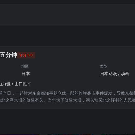
五分钟
评分 6.0
地区
类型
日本
日本动漫 / 动画
山力也 / 山口胜平
通当日，一起针对东京都知事朝仓优一郎的炸弹袭击事件爆发，导致东都
的北之泽水坝的修建有关。当年为了修建大坝，朝仓动员北之泽村的人民
音）、少年侦探团以及毛利小五郎（小山力也配音）等人开赴白雪皑皑的
村民，山尾溪介、远野瑞希、立原冬美等人。他们是从小一起长大的好朋
15部剧场版。