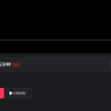
五分钟
正片
大陆6线
1