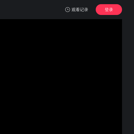
观看记录
登录
我的观影记录
名侦探柯南：沉默的十五分钟
正片
清空