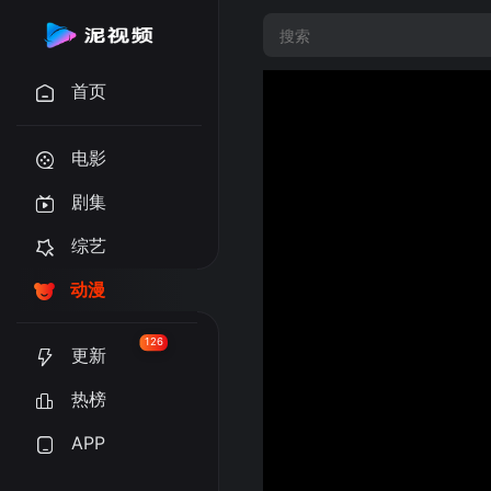
首页
电影
剧集
综艺
动漫
126
更新
热榜
APP