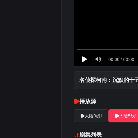
名侦探柯南：沉默的十
播放源
大陆0线
大陆5线
1
1
剧集列表