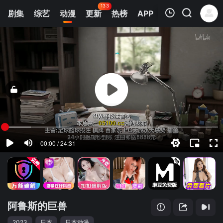
133
剧集
综艺
动漫
更新
热榜
APP
我的观影记录
阿鲁斯的巨兽
第01集
清空
阿鲁斯的巨兽
2023
日本
日本动漫