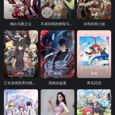
第5集
第5集
第6集
梅比乌斯之尘
不虐待我的继母与继姐
令和的斑小姐
第5集
第5集
第5集
乙女游戏世界对路人角色很不友好 第二季
我独自盗墓
再见菈菈