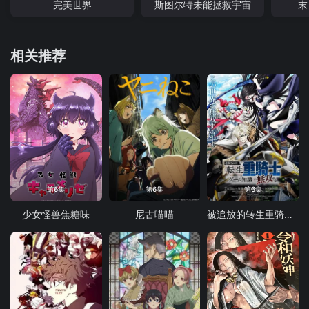
完美世界
斯图尔特未能拯救宇宙
末
相关推荐
第6集
第6集
第6集
少女怪兽焦糖味
尼古喵喵
被追放的转生重骑士用游戏知识开无双