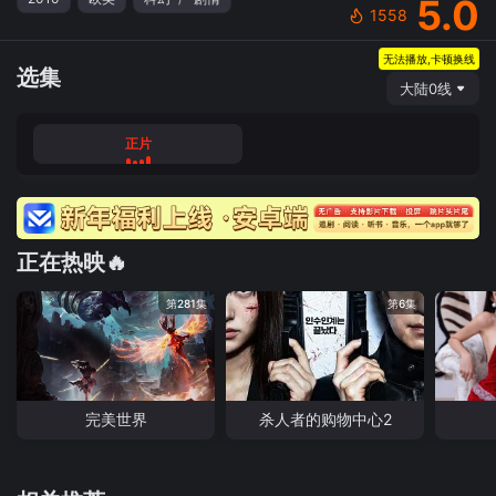
5.0
1558
无法播放,卡顿换线
选集
大陆0线
正片
正在热映🔥
第281集
第6集
完美世界
杀人者的购物中心2