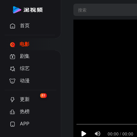
首页
电影
剧集
综艺
动漫
83
更新
热榜
APP