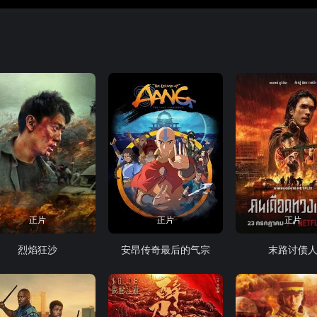
正片
正片
正片
烈焰狂沙
安昂传奇最后的气宗
末路讨债