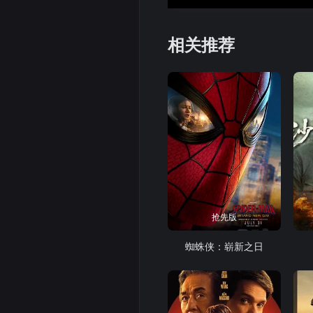
相关推荐
抢先版
蜘蛛侠：崭新之日