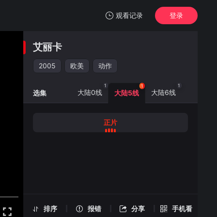
观看记录
登录
我的观影记录
艾丽卡
艾丽卡
正片
2005
欧美
动作
清空
1
1
1
大陆0线
大陆6线
选集
大陆5线
正片
艾丽卡 -正片
手机扫一扫继续看
排序
报错
分享
手机看