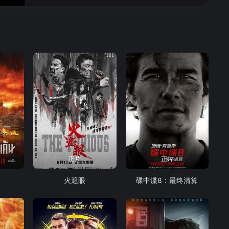
正片
正片
人
火遮眼
碟中谍8：最终清算