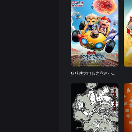
正片
猪猪侠大电影之竞速小英雄