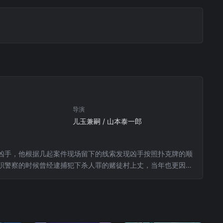
导演
儿玉兼嗣 / 山本泰一郎
凶手，他根据几起案件现场留下的线索发现凶手按照扑克牌的顺
职警察的时候曾经逮捕犯下杀人罪的赌徒村上丈，当年也更因这
利身边之人展开报复。在得知原委后，毛利努力寻找身边与数字