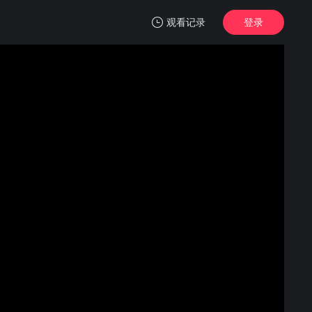
观看记录
登录
我的观影记录
名侦探柯南：第十四个目标
正片
清空