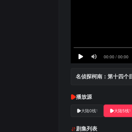
名侦探柯南：第十四个
播放源
大陆0线
大陆5线
1
1
剧集列表