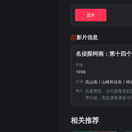
正片
影片信息
名侦探柯南：第十四个
年份
1998
主演
高山南 / 山崎和佳奈 / 神
简介
目暮警官、小兰的母亲妃
序行凶，而且遇害者皆与
一事件导致毛利离职以及
有关的人。在这一过程中
相关推荐