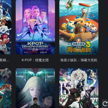
正片
正片
关于我转生变成史莱姆这档事苍海之泪篇-劇場版
K-POP：猎魔女团
海底小纵队：海啸大危机