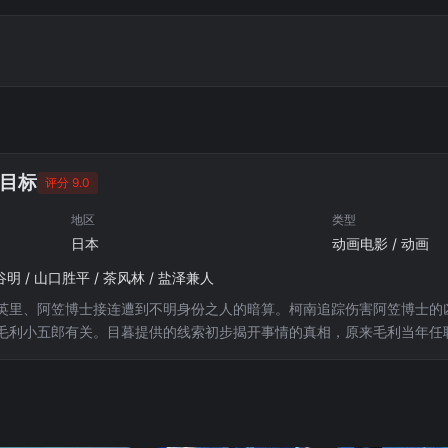
目标
评分 9.0
地区
类型
日本
动画电影 / 动画
谷明 / 山口胜平 / 茶风林 / 盐泽兼人
英里、阿笠博士接连遭到不明身份之人的暗算。柯南追踪伤害阿笠博士的
毛利小五郎有关。目暮提供的线索初步揭开事情的真相，原来毛利当年任
婚姻变故。十年后，服刑期满的村上丈出狱，开始按照扑克牌的顺序向毛
，各种惊险场面接连出现。而柯南也对案件的真相产生疑惑……