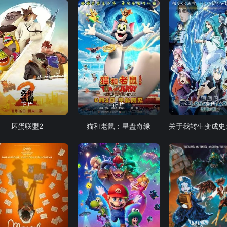
正片
正片
正片
坏蛋联盟2
猫和老鼠：星盘奇缘