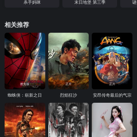
杀手妈咪
末日地堡 第三季
谜
相关推荐
抢先版
正片
正片
蜘蛛侠：崭新之日
烈焰狂沙
安昂传奇最后的气宗