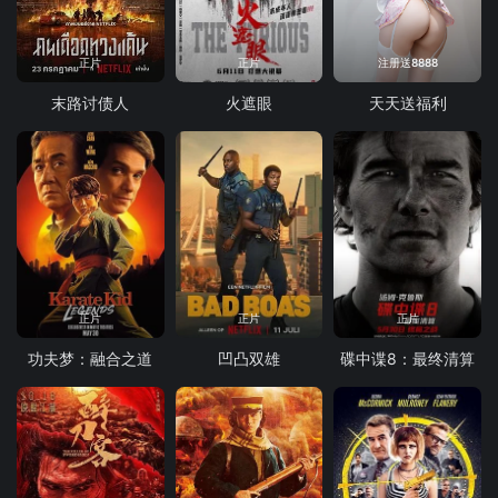
正片
正片
注册送8888
末路讨债人
火遮眼
天天送福利
正片
正片
正片
功夫梦：融合之道
凹凸双雄
碟中谍8：最终清算