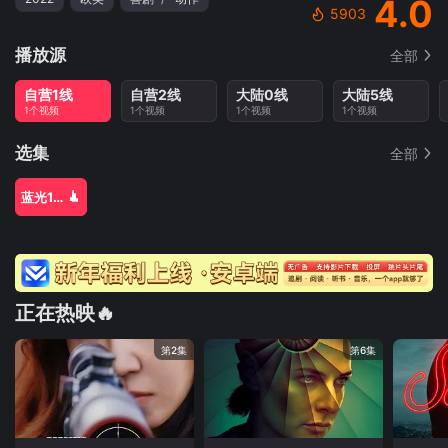
4.0
5903
播放源
全部
自营1线
自营2线
大陆0线
大陆5线
1个视频
1个视频
1个视频
1个视频
选集
全部
蓝光1080P
正在热映🔥
第2集
第6集