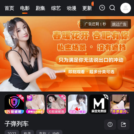
63
首页
电影
剧集
综艺
动漫
更新
热榜
APP
我的观影记录
子弹列车
蓝光1080P
清空
子弹列车
2022
欧美
喜剧
/
动作