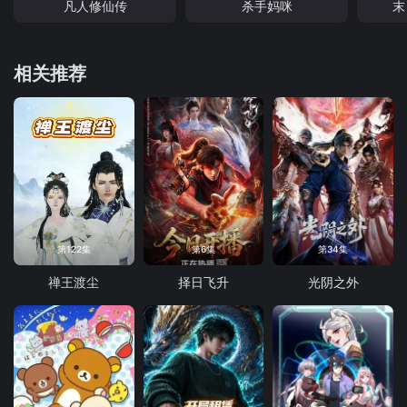
凡人修仙传
杀手妈咪
末
相关推荐
第122集
第6集
第34集
禅王渡尘
择日飞升
光阴之外