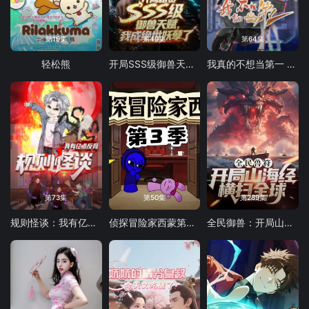
第19集
第49集
第64集
轻松熊
开局SSS级御兽天赋，我成绝世妖孽动态漫画
我真的不想当第一 第二季
第73集
第50集
第289集
规则怪谈：我有亿点反骨
侦探冒险家西蒙第三季
全民御兽：开局山海经，我横扫全球