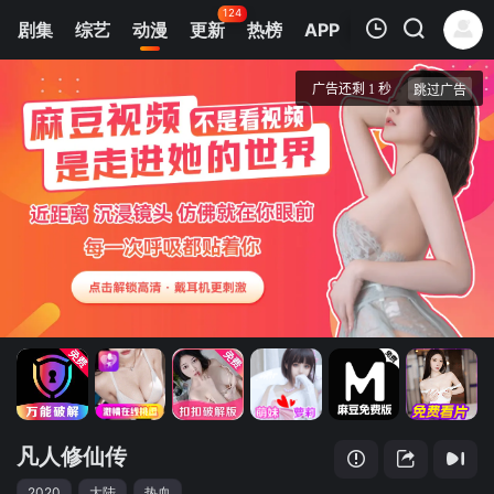
124
剧集
综艺
动漫
更新
热榜
APP
我的观影记录
凡人修仙传
1
清空
凡人修仙传
2020
大陆
热血