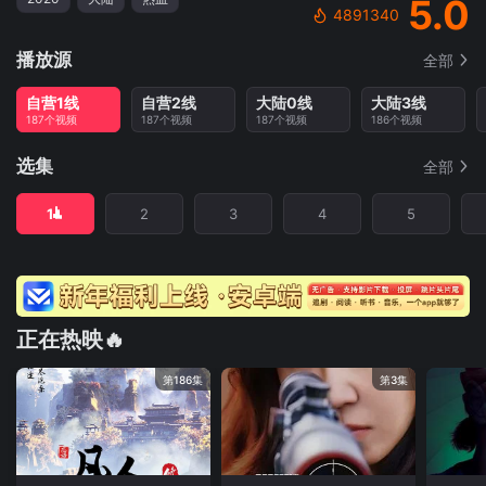
5.0
4891340
播放源
全部
自营1线
自营2线
大陆0线
大陆3线
187个视频
187个视频
187个视频
186个视频
选集
全部
1
2
3
4
5
正在热映🔥
第186集
第3集