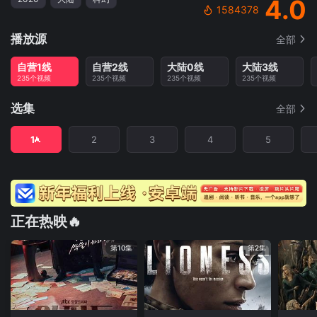
4.0
1584378
播放源
全部
自营1线
自营2线
大陆0线
大陆3线
235个视频
235个视频
235个视频
235个视频
选集
全部
1
2
3
4
5
正在热映🔥
第10集
第2集