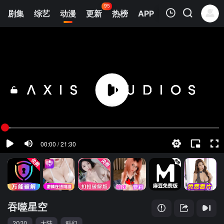
95
剧集
综艺
动漫
更新
热榜
APP
我的观影记录
吞噬星空
1
清空
吞噬星空
2020
大陆
科幻