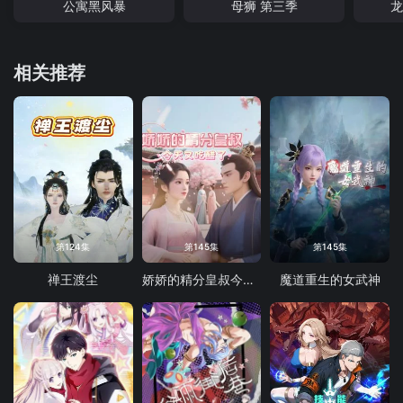
公寓黑风暴
母狮 第三季
龙
相关推荐
第124集
第145集
第145集
禅王渡尘
娇娇的精分皇叔今天又吃醋了
魔道重生的女武神