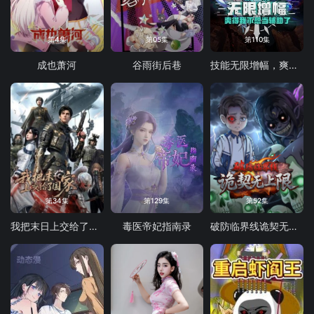
第4集
第05集
第110集
成也萧河
谷雨街后巷
技能无限增幅，爽得我不想当辅助了！动态漫画
第34集
第129集
第52集
我把末日上交给了国家
毒医帝妃指南录
破防临界线诡契无上限