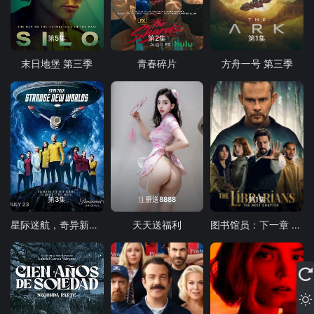
第5集
第2集
第1集
末日地堡 第三季
青春碎片
方舟一号 第三季
第3集
注册送8888
第1集
星际迷航，奇异新世界第四季
天天送福利
图书馆员：下一章 第二季