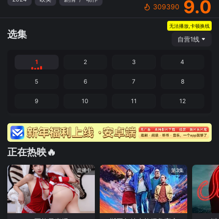
9.0
309390
无法播放,卡顿换线
选集
自营1线
1
2
3
4
5
6
7
8
9
10
11
12
正在热映🔥
直播中
第3集