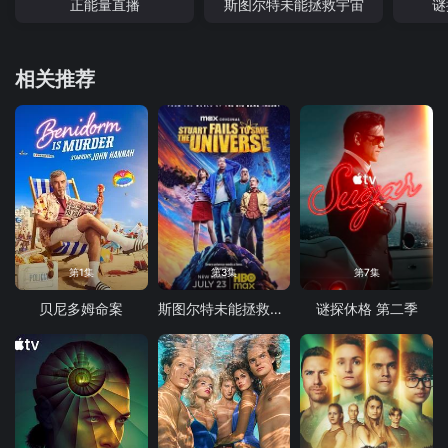
正能量直播
斯图尔特未能拯救宇宙
谜
相关推荐
第1集
第3集
第7集
贝尼多姆命案
斯图尔特未能拯救宇宙
谜探休格 第二季