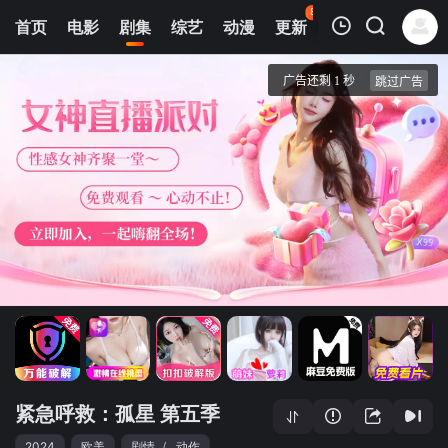
80
首页
电影
剧集
综艺
动漫
更新
热榜
APP
我的观影记录
紧急呼救：孤星 第五季
1
清空
紧急呼救：孤星 第五季
2024
欧美
剧情
/
动作