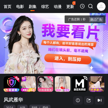
134
首页
电影
剧集
综艺
动漫
更新
热榜
APP
我的观影记录
风武雁华
第1集
清空
风武雁华
2024
大陆
剧情
/
爱情