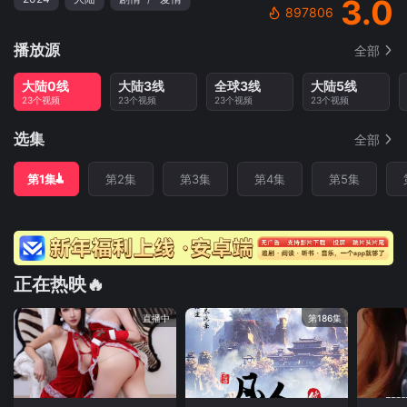
3.0
897806
播放源
全部
大陆0线
大陆3线
全球3线
大陆5线
23个视频
23个视频
23个视频
23个视频
选集
全部
第1集
第2集
第3集
第4集
第5集
正在热映🔥
直播中
第186集