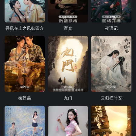
第08集
第13集
第17集
吾凰在上之凤御四方
盲盒
夜语记
第21集
第19集
第22集
御廷谣
九门
云归槿时安