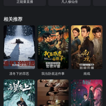
正能量直播
凡人修仙传
相关推荐
第26集已完结
第23集已完结
第14集
凛冬下的罪恶
我当卧底这件事
南戏