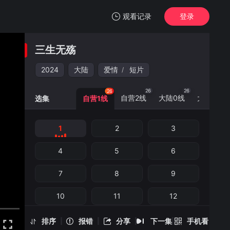
观看记录
登录
我的观影记录
三生无殇
三生无殇
1
2024
大陆
爱情
短片
/
清空
26
26
25
26
自营2线
大陆0线
大陆3线
选集
自营1线
1
2
3
三生无殇 -1
手机扫一扫继续看
4
5
6
7
8
9
10
11
12
13
14
15
排序
报错
分享
下一集
手机看