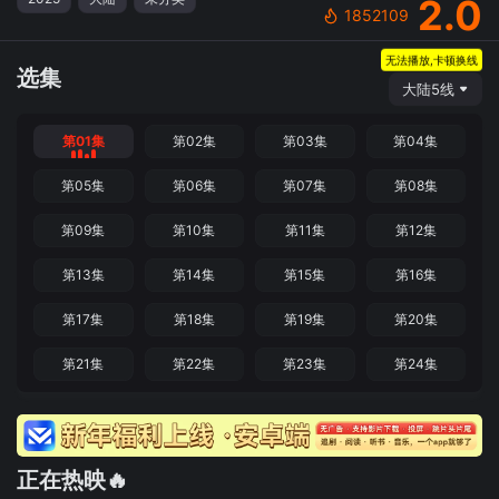
2.0
1852109
无法播放,卡顿换线
选集
大陆5线
第01集
第02集
第03集
第04集
第05集
第06集
第07集
第08集
第09集
第10集
第11集
第12集
第13集
第14集
第15集
第16集
第17集
第18集
第19集
第20集
第21集
第22集
第23集
第24集
正在热映🔥