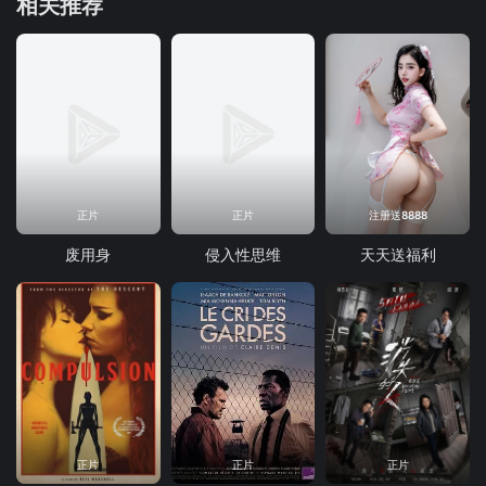
相关推荐
正片
正片
注册送8888
废用身
侵入性思维
天天送福利
正片
正片
正片