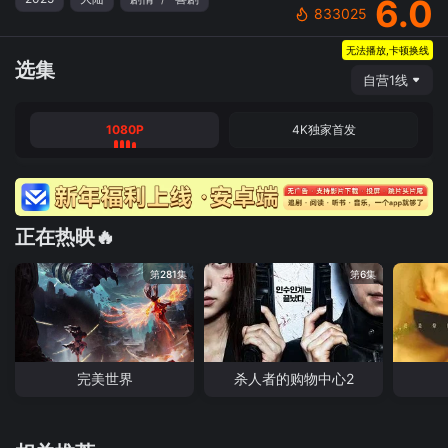
6.0
833025
无法播放,卡顿换线
选集
自营1线
1080P
4K独家首发
正在热映🔥
第281集
第6集
完美世界
杀人者的购物中心2