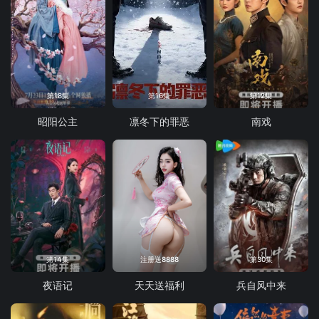
第18集
第16集
第12集
昭阳公主
凛冬下的罪恶
南戏
第14集
注册送8888
第30集
夜语记
天天送福利
兵自风中来