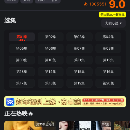
9.0
1005551
无法播放,卡顿换线
选集
大陆0线
第01集
第02集
第03集
第04集
第05集
第06集
第07集
第08集
第09集
第10集
第11集
第12集
第13集
第14集
第15集
第16集
第17集
第18集
第19集
第20集
正在热映🔥
第33集已完结
第6集