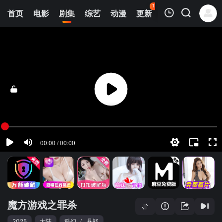
116
首页
电影
剧集
综艺
动漫
更新
热榜
APP
我的观影记录
魔方游戏之罪杀
第01集
清空
魔方游戏之罪杀
2025
大陆
科幻
/
悬疑