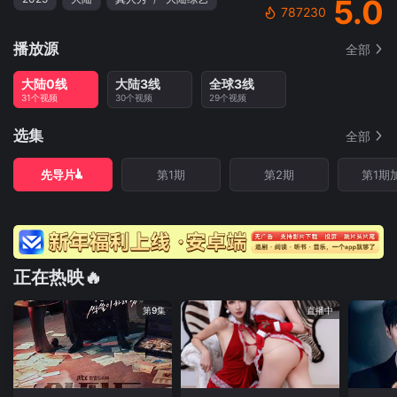
5.0
787230
播放源
全部
大陆0线
大陆3线
全球3线
31个视频
30个视频
29个视频
选集
全部
先导片
第1期
第2期
第1期
正在热映🔥
第9集
直播中