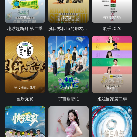
第7期上
第7期下
纯享版第12期
地球超新鲜 第二季
脱口秀和Ta的朋友们 第三季
歌手2026
第10期舞台纯享
第3期
第5期下
国乐无双
宇宙帮帮忙
姐姐当家第二季