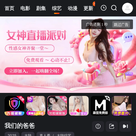
42
首页
电影
剧集
综艺
动漫
更新
热榜
APP
我的观影记录
我们的爸爸
先导片
清空
我们的爸爸
2025
大陆
真人秀
/
大陆综艺